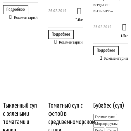
всегда он
Подробнее
вызывает...
26.02.2019
Комментарий
Like
25.02.2019
Подробнее
Like
Комментарий
Подробнее
Комментарий
Тыквенный суп
Томатный суп с
Буйабес (суп)
с вялеными
фетой в
Горячие супы
томатами и
средиземноморском
Морепродукты
карри
стиле
Рыба
Супы