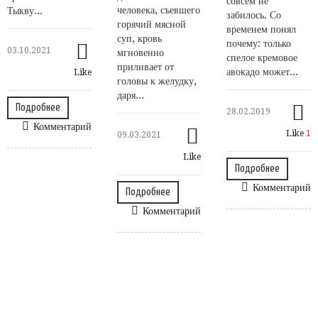
совсем не
человека, съевшего
Тыкву...
забилось. Со
горячий мясной
временем понял
суп, кровь
почему: только
03.10.2021
мгновенно
спелое кремовое
приливает от
авокадо может...
Like
головы к желудку,
даря...
Подробнее
28.02.2019
Комментарий
Like
1
09.03.2021
Like
Подробнее
Комментарий
Подробнее
Комментарий