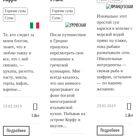
Горячие супы
Горячие супы
Изначально этот
Супы
Супы
простой суп
варился в котелке с
морской водой
Те, кто следит за
После путешествия
прямо на пляже,
моим блогом,
в Грецию
пока рыбаки
знают, что я
пришлось
разматывали сети.
люблю тыкву и
пересмотреть свое
Обязательные
все, что с ней
отношение к
ингредиенты —
связано, —
греческой
свежая рыба и
цукаты, ризотто,
кулинарии. Мне
шафран, остальное
пасту, кексы,
всегда казалось,
— по вашему
торты, вафли,
что она немного
желанию.
варенье...
проигрывает на
фоне богатой
многогранной
29.01.2019
23.02.2019
итальянской
кухни. Побывав на
Like
Like
острове Корфу и
вкусив...
Подробнее
Подробнее