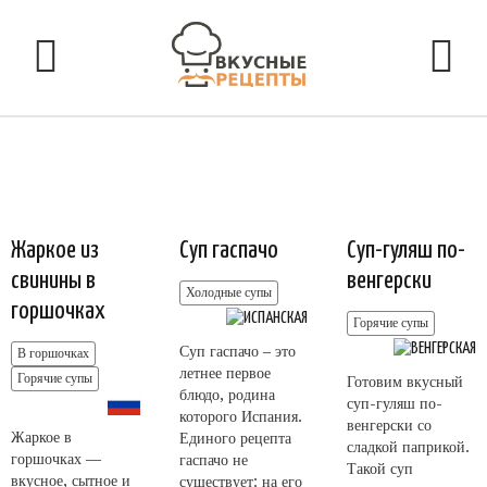
Жаркое из
Суп гаспачо
Суп-гуляш по-
свинины в
венгерски
Холодные супы
горшочках
Горячие супы
Суп гаспачо – это
В горшочках
летнее первое
Горячие супы
Готовим вкусный
блюдо, родина
суп-гуляш по-
которого Испания.
венгерски со
Жаркое в
Единого рецепта
сладкой паприкой.
горшочках —
гаспачо не
Такой суп
вкусное, сытное и
существует: на его