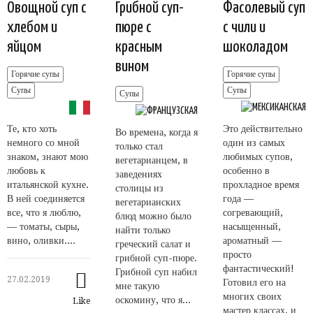
Овощной суп с
Грибной суп-
Фасолевый суп
хлебом и
пюре с
с чили и
яйцом
красным
шоколадом
вином
Горячие супы
Горячие супы
Супы
Супы
Супы
Те, кто хоть
Это действительно
Во времена, когда я
немного со мной
один из самых
только стал
знаком, знают мою
любимых супов,
вегетарианцем, в
любовь к
особенно в
заведениях
итальянской кухне.
прохладное время
столицы из
В ней соединяется
года —
вегетарианских
все, что я люблю,
согревающий,
блюд можно было
— томаты, сыры,
насыщенный,
найти только
вино, оливки....
ароматный —
греческий салат и
просто
грибной суп-пюре.
фантастический!
Грибной суп набил
27.02.2019
Готовил его на
мне такую
многих своих
оскомину, что я...
Like
мастер классах, и