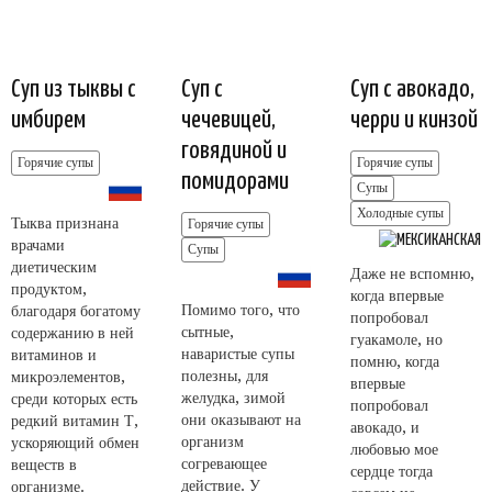
Суп из тыквы с
Суп с
Суп с авокадо,
имбирем
чечевицей,
черри и кинзой
говядиной и
Горячие супы
Горячие супы
помидорами
Супы
Холодные супы
Тыква признана
Горячие супы
врачами
Супы
диетическим
Даже не вспомню,
продуктом,
когда впервые
Помимо того, что
благодаря богатому
попробовал
сытные,
содержанию в ней
гуакамоле, но
наваристые супы
витаминов и
помню, когда
полезны, для
микроэлементов,
впервые
желудка, зимой
среди которых есть
попробовал
они оказывают на
редкий витамин Т,
авокадо, и
организм
ускоряющий обмен
любовью мое
согревающее
веществ в
сердце тогда
действие. У
организме.