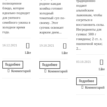
традиционно
полноценное
родине каждая
подают
блюдо, которое
хозяйка готовит
альпийским
идеально подходит
холодный
лыжникам, чтобы
для уютного
томатный суп по-
согреться и
семейного ужина в
своему. Этот
восстановить силы.
холодное время
супчик освежает
Ингредиенты для
года.
жарким днем...
гуляша: 500 г
говядины; 2 ст. л.
пшеничной муки;
16.12.2021
19.10.2021
2...
Like
Like
03.10.2021
Подробнее
Подробнее
Like
Комментарий
Комментарий
Подробнее
Комментарий