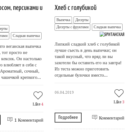
осом, персиками и
Хлеб с голубикой
Выпечка
Десерты
Десерты с фруктами
Сладкая выпечка
серты
ктами
Сладкая выпечка
Липкий сладкий хлеб с голубикой
что веганская выпечка
лучше съесть в день выпечки; он
 тот просто не
такой вкусный, что вряд ли вы
 кексик. Он настолько
захотели бы оставить его на завтра!
о влюбляет в себя с
Из теста можно приготовить
. Ароматный, сочный,
отдельные булочки вместо...
 чашечкой крепкого...
06.04.2019
Like
3
Like
4
Подробнее
Комментарий
1 Комментарий