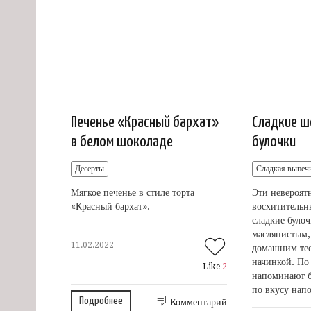
Печенье «Красный бархат»
Сладкие 
в белом шоколаде
булочки
Десерты
Сладкая выпеч
Мягкое печенье в стиле торта
Эти невероят
«Красный бархат».
восхитительн
сладкие булоч
маслянистым,
11.02.2022
домашним те
начинкой. По
Like
2
напоминают б
по вкусу нап
Подробнее
Комментарий