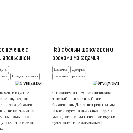
е печенье с
Пай с белым шоколадом и
и апельсином
орехами макадамия
серты
Выпечка
Десерты
ктами
Сладкая выпечка
Десерты с фруктами
 печенье вкуснее
С ганашем из темного шоколада
онечно, нет, по
этот пай — просто райское
 я в этом убежден.
блаженство. Для этого рецепта мы
пчатое шоколадное
рекомендуем использовать орехи
оматом тимьяна и
макадамия, тогда сочетание вкусов
лучшее, что можно
будет поистине идеальным!
...