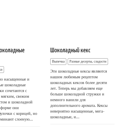
шоколадные
Шоколадный кекс
Выпечка
Разные десерты, сладости
ка
Эти шоколадные кексы являются
нашим любимым рецептом
но насыщенные и
шоколадных кексов более десяти
ые шоколадные
лет. Теперь мы добавляем еще
ки сочетаются с
больше шоколадной стружки и
 мягким, свежим
немного ванили для
стом и шоколадной
дополнительного аромата. Кексы
 форме они
невероятно насыщенные, мега-
улочки с корицей, но
шоколадные, и...
оминают слоеную...