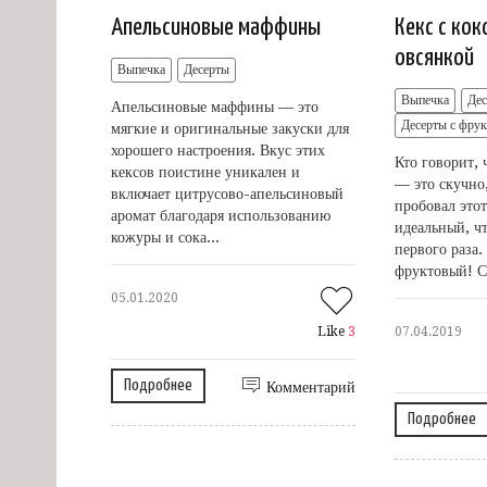
Апельсиновые маффины
Кекс с кок
овсянкой
Выпечка
Десерты
Выпечка
Де
Апельсиновые маффины — это
Десерты с фру
мягкие и оригинальные закуски для
хорошего настроения. Вкус этих
Кто говорит, 
кексов поистине уникален и
— это скучно,
включает цитрусово-апельсиновый
пробовал этот
аромат благодаря использованию
идеальный, чт
кожуры и сока...
первого раза
фруктовый! С
05.01.2020
Like
3
07.04.2019
Подробнее
Комментарий
Подробнее