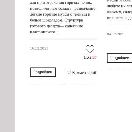
для приготовления горячих пенок,
любите их го
позволили нам создать чрезвычайно
жарятся, сод
легкие горячие муссы с темным и
не полезны дл
белым шоколадом. Структура
готового десерта— сочетание
классического...
04.12.2021
16.12.2021
Like
10
Подробнее
Подробнее
Комментарий