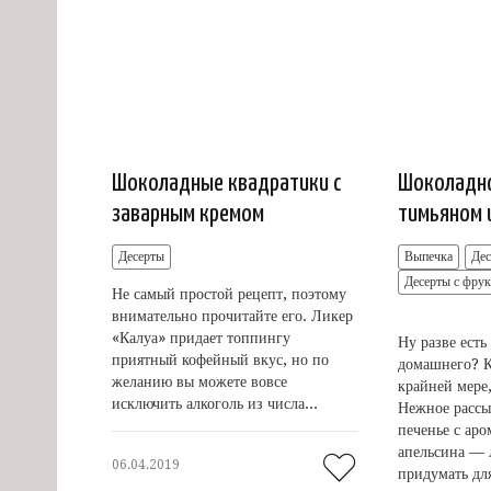
Шоколадные квадратики с
Шоколадно
заварным кремом
тимьяном 
Десерты
Выпечка
Де
Десерты с фру
Не самый простой рецепт, поэтому
внимательно прочитайте его. Ликер
«Калуа» придает топпингу
Ну разве есть
приятный кофейный вкус, но по
домашнего? К
желанию вы можете вовсе
крайней мере,
исключить алкоголь из числа...
Нежное рассы
печенье с ар
апельсина — 
06.04.2019
придумать для