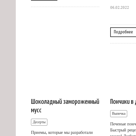
06.02.2022
Подробнее
Шоколадный замороженный
Пончики в
мусс
Выпечка
Десерты
Печеные понч
Быстрый реце
Приемы, которые мы разработали
масла! Любит