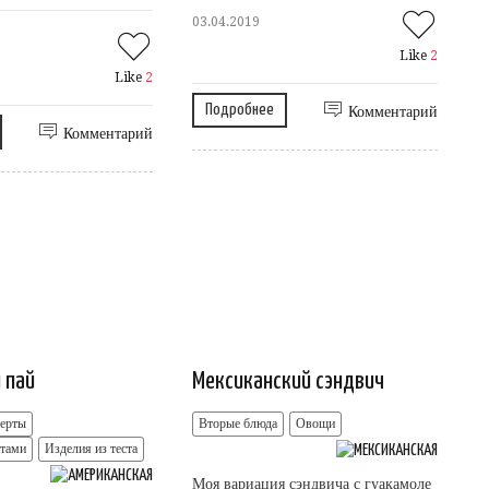
03.04.2019
Like
2
Like
2
Подробнее
Комментарий
Комментарий
 пай
Мексиканский сэндвич
серты
Вторые блюда
Овощи
ктами
Изделия из теста
Моя вариация сэндвича с гуакамоле