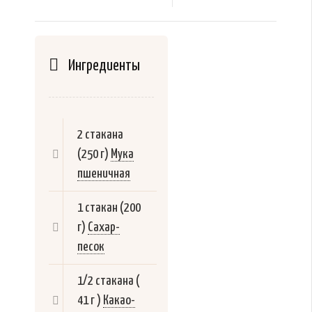
Ингредиенты
2 стакана
(250 г)
Мука
пшеничная
1 стакан (200
г)
Сахар-
песок
1/2 стакана (
41 г )
Какао-