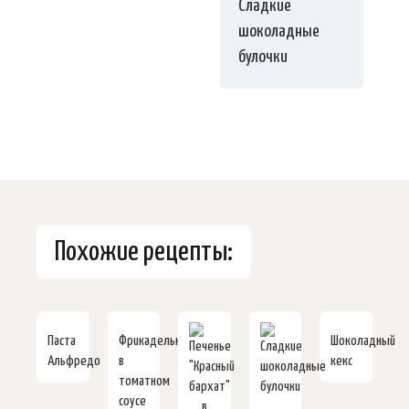
Сладкие
шоколадные
булочки
Похожие рецепты:
Паста
Фрикадельки
Шоколадный
Альфредо
в
кекс
томатном
соусе