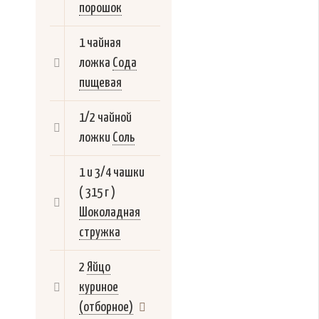
порошок
1 чайная
ложка
Сода
пищевая
1/2 чайной
ложки
Соль
1 и 3/4 чашки
( 315 г )
Шоколадная
стружка
2
Яйцо
куриное
(отборное)