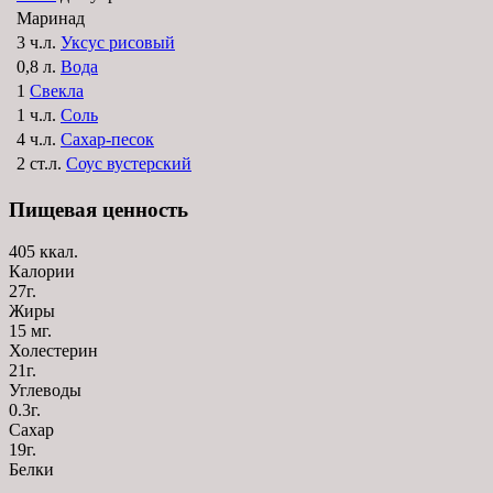
Маринад
3 ч.л.
Уксус рисовый
0,8 л.
Вода
1
Свекла
1 ч.л.
Соль
4 ч.л.
Сахар-песок
2 ст.л.
Соус вустерский
Пищевая ценность
405 ккал.
Калории
27г.
Жиры
15 мг.
Холестерин
21г.
Углеводы
0.3г.
Сахар
19г.
Белки