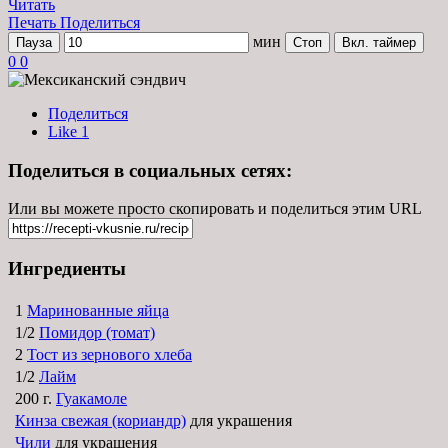
Читать
Печать
Поделиться
мин
Пауза
Стоп
Вкл. таймер
0
0
Поделиться
Like
1
Поделиться в социальных сетях:
Или вы можете просто скопировать и поделиться этим URL
Ингредиенты
1
Маринованные яйца
1/2
Помидор (томат)
2
Тост из зернового хлеба
1/2
Лайм
200 г.
Гуакамоле
Кинза свежая (кориандр)
для украшения
Чили
для украшения