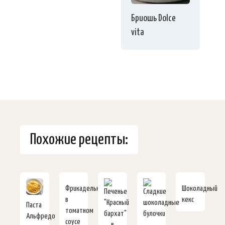
Бриошь Dolce
vita
Похожие рецепты:
Фрикадельки
Шоколадный
в
кекс
Паста
томатном
Альфредо
соусе