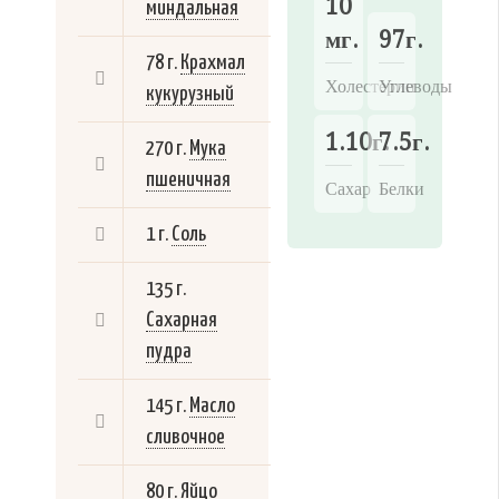
10
миндальная
мг.
97г.
78 г.
Крахмал
Холестерин
Углеводы
кукурузный
1.10г.
7.5г.
270 г.
Мука
пшеничная
Сахар
Белки
1 г.
Соль
135 г.
Сахарная
пудра
145 г.
Масло
сливочное
80 г.
Яйцо