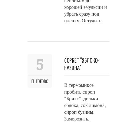
венчиком до
хорошей эмульсии и
убрать сразу под
пленку. Остудить.
5
СОРБЕТ "ЯБЛОКО-
БУЗИНА"
ГОТОВО
В термомиксе
пробить сироп
"Брикс", дольки
яблока, сок лимона,
сироп бузины.
Заморозить.