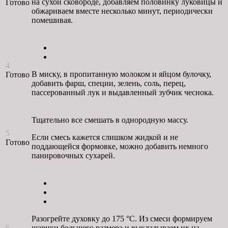
на сухой сковороде, добавляем половинку луковицы и
Готово
обжариваем вместе несколько минут, периодически
помешивая.
4
В миску, в пропитанную молоком и яйцом булочку,
Готово
добавить фарш, специи, зелень, соль, перец,
пассерованный лук и выдавленный зубчик чеснока.
Тщательно все смешать в однородную массу.
5
Если смесь кажется слишком жидкой и не
Готово
поддающейся формовке, можно добавить немного
панировочных сухарей.
Разогрейте духовку до 175 °C. Из смеси формируем
6
шарики большего размера и выкладываем их на