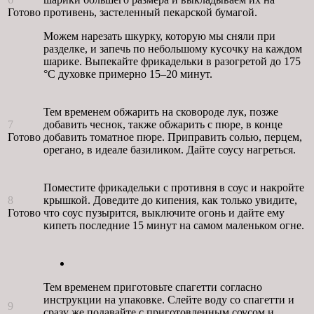
Готово
противень, застеленный пекарской бумагой.
Можем нарезать шкурку, которую мы сняли при
разделке, и запечь по небольшому кусочку на каждом
шарике. Выпекайте фрикадельки в разогретой до 175
°C духовке примерно 15–20 минут.
Тем временем обжарить на сковороде лук, позже
7
добавить чеснок, также обжарить с пюре, в конце
Готово
добавить томатное пюре. Приправить солью, перцем,
орегано, в идеале базиликом. Дайте соусу нагреться.
Поместите фрикадельки с противня в соус и накройте
8
крышкой. Доведите до кипения, как только увидите,
Готово
что соус пузырится, выключите огонь и дайте ему
кипеть последние 15 минут на самом маленьком огне.
Тем временем приготовьте спагетти согласно
инструкции на упаковке. Слейте воду со спагетти и
9
сразу же подавайте с приготовленным соусом и