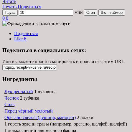
Читать
Печать
Поделиться
мин
Пауза
Стоп
Вкл. таймер
0
0
Поделиться
Like
6
Поделиться в социальных сетях:
Или вы можете просто скопировать и поделиться этим URL
Ингредиенты
Лук репчатый
1 луковица
Чеснок
2 зубчика
Соль
Перец чёрный молотый
Орегано свежая (душица, майоран)
2 ложки
1 горсть зелени травы (например, орегано, шалфей, шалфей)
1 ложка специй для мясного фарша