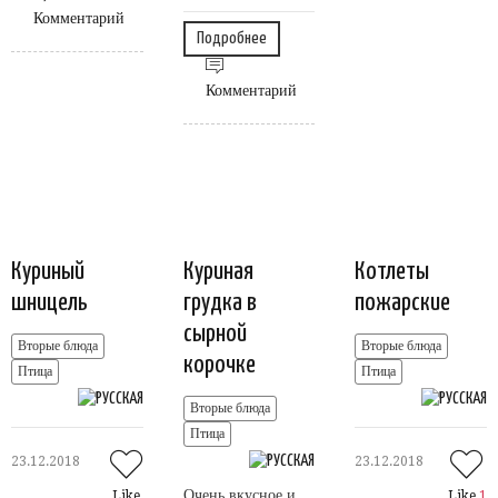
Комментарий
Подробнее
Комментарий
Куриный
Куриная
Котлеты
шницель
грудка в
пожарские
сырной
Вторые блюда
Вторые блюда
корочке
Птица
Птица
Вторые блюда
Птица
23.12.2018
23.12.2018
Очень вкусное и
Like
Like
1