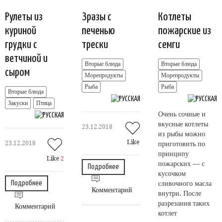
Рулеты из
Зразы с
Котлеты
куриной
печенью
пожарские из
грудки с
трески
семги
ветчиной и
Вторые блюда
Вторые блюда
сыром
Морепродукты
Морепродукты
Рыба
Рыба
Вторые блюда
Закуски
Птица
Очень сочные и
вкусные котлеты
23.12.2018
из рыбы можно
Like
23.12.2018
приготовить по
принципу
Like
2
пожарских — с
Подробнее
кусочком
Подробнее
сливочного масла
Комментарий
внутри. После
разрезания таких
Комментарий
котлет