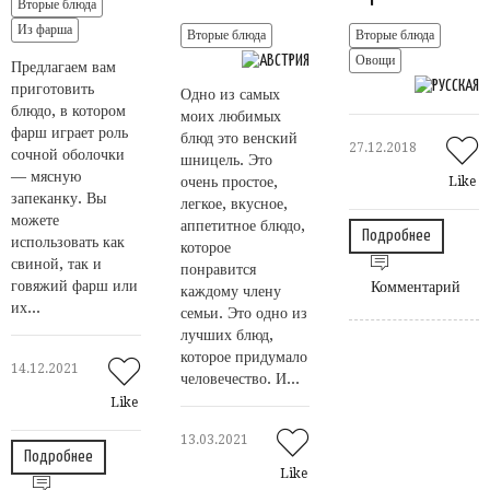
Вторые блюда
Из фарша
Вторые блюда
Вторые блюда
Овощи
Предлагаем вам
приготовить
Одно из самых
блюдо, в котором
моих любимых
фарш играет роль
блюд это венский
27.12.2018
сочной оболочки
шницель. Это
— мясную
очень простое,
Like
запеканку. Вы
легкое, вкусное,
можете
аппетитное блюдо,
Подробнее
использовать как
которое
свиной, так и
понравится
говяжий фарш или
Комментарий
каждому члену
их...
семьи. Это одно из
лучших блюд,
которое придумало
14.12.2021
человечество. И...
Like
13.03.2021
Подробнее
Like