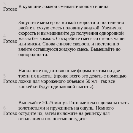
3
В кувшине ложкой смешайте молоко и яйца.
Готово
Запустите миксер на низкой скорости и постепенно
влейте в сухую смесь половину жидкой. Увеличьте
скорость и вымешивайте до получения однородной
4
массы без комков. Соскребите смесь со стенок чаши
Готово
или миски. Снова снизьте скорость и постепенно
влейте оставшуюся жидкую смесь. Вымешайте до
однородности.
Наполните подготовленные формы тестом на две
5
трети их высоты (проще всего это делать с помощью
Готово
ложки для мороженого объемом 50 мл - так все
капкейки будут одинаковой высоты).
Выпекайте 20-25 минут. Готовые кексы должны стать
6
золотистыми и пружинить на ощупь. Немного
Готово
остудите их, затем выложите на решетку для
остывания и полностью остудите.