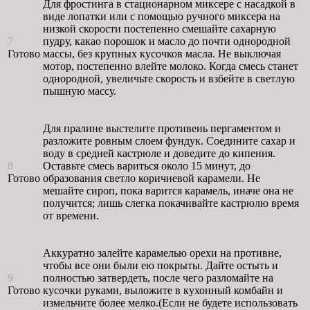
Для фростинга в стационарном миксере с насадкой в
виде лопатки или с помощью ручного миксера на
низкой скорости постепенно смешайте сахарную
7
пудру, какао порошок и масло до почти однородной
Готово
массы, без крупных кусочков масла. Не выключая
мотор, постепенно влейте молоко. Когда смесь станет
однородной, увеличьте скорость и взбейте в светлую
пышную массу.
Для пралине выстелите противень пергаментом и
разложите ровным слоем фундук. Соедините сахар и
воду в средней кастрюле и доведите до кипения.
8
Оставьте смесь вариться около 15 минут, до
Готово
образования светло коричневой карамели. Не
мешайте сироп, пока варится карамель, иначе она не
получится; лишь слегка покачивайте кастрюлю время
от времени.
Аккуратно залейте карамелью орехи на противне,
чтобы все они были ею покрыты. Дайте остыть и
9
полностью затвердеть, после чего разломайте на
Готово
кусочки руками, выложите в кухонный комбайн и
измельчите более мелко.(Если не будете использовать