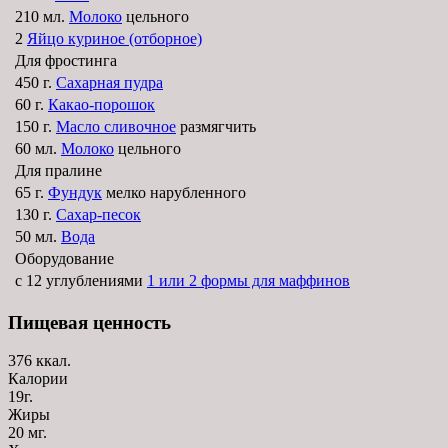
210 мл.
Молоко
цельного
2
Яйцо куриное (отборное)
Для фростинга
450 г.
Сахарная пудра
60 г.
Какао-порошок
150 г.
Масло сливочное
размягчить
60 мл.
Молоко
цельного
Для пралине
65 г.
Фундук
мелко нарубленного
130 г.
Сахар-песок
50 мл.
Вода
Оборудование
с 12 углублениями
1 или 2 формы для маффинов
Пищевая ценность
376 ккал.
Калории
19г.
Жиры
20 мг.