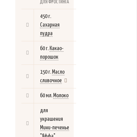
ДЛЯ ФРОСТИНГА
450 г.
Сахарная
пудра
60 г.
Какао-
порошок
150 г.
Масло
сливочное
60 мл.
Молоко
для
украшения
Мини-печенье
"Яффа"