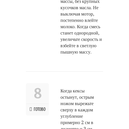
массы, без крупных
кусочков масла. Не
выключая мотор,
постепенно влейте
молоко. Когда смесь
станет однородной,
увеличьте скорость и
взбейте в светлую
пышную массу.
8
Когда кексы
остынут, острым
ножом вырежьте
ГОТОВО
сверху в каждом
углубление
примерно 2 см в
диаметре и 3 см