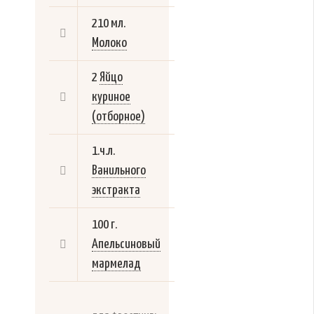
210 мл.
Молоко
2
Яйцо
куриное
(отборное)
1.ч.л.
Ванильного
экстракта
100 г.
Апельсиновый
мармелад