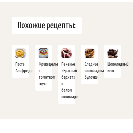
Похожие рецепты:
Паста
Фрикадельки
Печенье
Сладкие
Шоколадный
Альфредо
в
«Красный
шоколадные
кекс
томатном
бархат»
булочки
соусе
в
белом
шоколаде