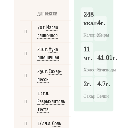
248
ДЛЯ КЕКСОВ
ккал.
4г.
70 г.
Масло
Калории
Жиры
сливочное
11
210 г.
Мука
мг.
41.01г.
пшеничная
Холестерин
Углеводы
250 г.
Сахар-
песок
2г.
4.7г.
1 ст.л.
Сахар
Белки
Разрыхлитель
теста
1/2 ч.л.
Соль