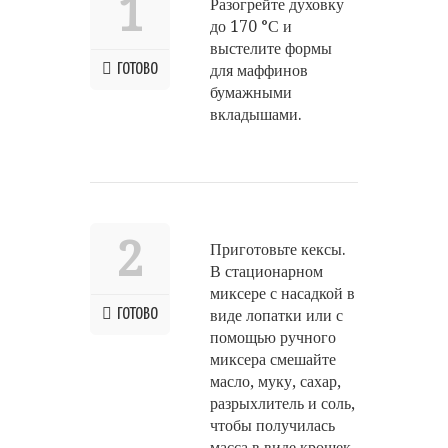
1
Разогрейте духовку
до 170 °С и
выстелите формы
ГОТОВО
для маффинов
бумажными
вкладышами.
2
Приготовьте кексы.
В стационарном
миксере с насадкой в
ГОТОВО
виде лопатки или с
помощью ручного
миксера смешайте
масло, муку, сахар,
разрыхлитель и соль,
чтобы получилась
масса в виде крошек.