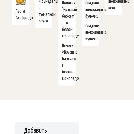
Фрикадельки
Шоколадный
в
кекс
Паста
томатном
Альфредо
соусе
Сладкие
шоколадные
булочки
Печенье
«Красный
бархат»
в
белом
шоколаде
Добавить