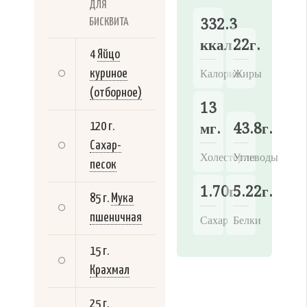
ДЛЯ
332.3
БИСКВИТА
ккал.
22г.
4
Яйцо
Калории
Жиры
куриное
(отборное)
13
мг.
43.8г.
120 г.
Сахар-
Холестерин
Углеводы
песок
1.70г.
5.22г.
85 г.
Мука
пшеничная
Сахар
Белки
15 г.
Крахмал
25 г.