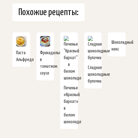
Похожие рецепты:
Шоколадный
кекс
Паста
Фрикадельки
Альфредо
в
томатном
Сладкие
соусе
шоколадные
булочки
Печенье
«Красный
бархат»
в
белом
шоколаде