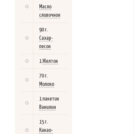
Масло
сливочное
90 г.
Сахар-
песок
1
Желток
70 г.
Молоко
1 пакетик
Ванилин
15 г.
Какао-