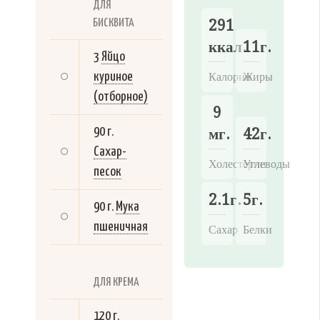
ДЛЯ
291
БИСКВИТА
ккал.
11г.
3
Яйцо
Калории
Жиры
куриное
(отборное)
9
мг.
42г.
90 г.
Сахар-
Холестерин
Углеводы
песок
2.1г.
5г.
90 г.
Мука
пшеничная
Сахар
Белки
ДЛЯ КРЕМА
120 г.