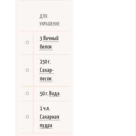
ДЛЯ
УКРАШЕНИЕ
3
Яичный
белок
150 г.
Сахар-
песок
50 г.
Вода
1 ч.л.
Сахарная
пудра