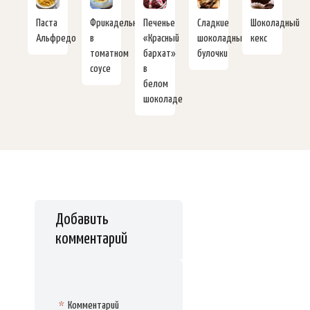
Паста
Фрикадельки
Печенье
Сладкие
Шоколадный
Альфредо
в
«Красный
шоколадные
кекс
томатном
бархат»
булочки
соусе
в
белом
шоколаде
Добавить
комментарий
*
Комментарий