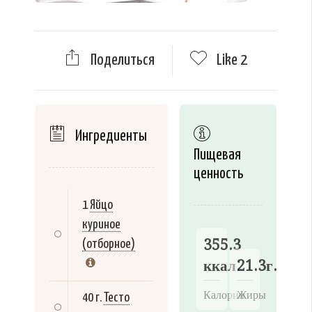
Поделиться
Like
2
Ингредиенты
Пищевая
ценность
1
Яйцо
куриное
355.3
(отборное)
ккал.
21.3г.
Калории
Жиры
40 г.
Тесто