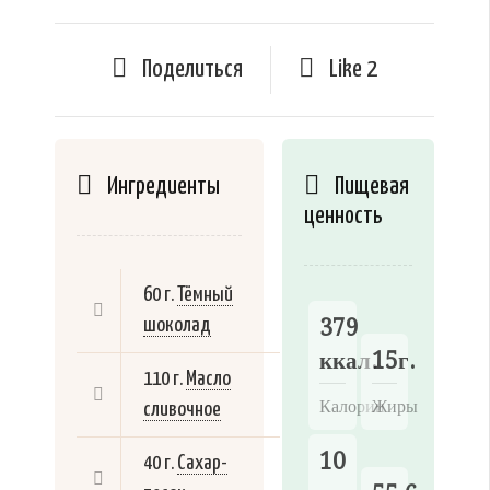
Поделиться
Like
2
Ингредиенты
Пищевая
ценность
60 г.
Тёмный
379
шоколад
ккал.
15г.
110 г.
Масло
Калории
Жиры
сливочное
10
40 г.
Сахар-