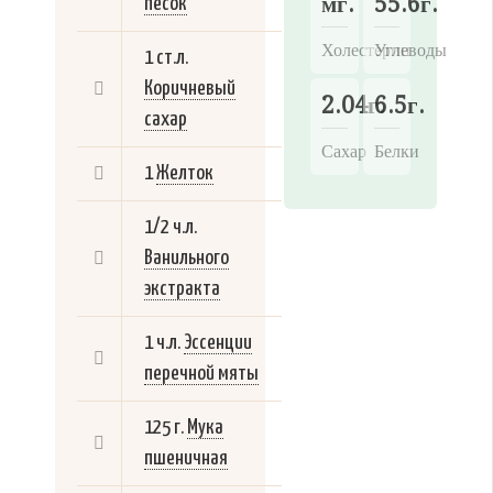
мг.
55.6г.
песок
Холестерин
Углеводы
1 ст.л.
Коричневый
2.04г.
6.5г.
сахар
Сахар
Белки
1
Желток
1/2 ч.л.
Ванильного
экстракта
1 ч.л.
Эссенции
перечной мяты
125 г.
Мука
пшеничная