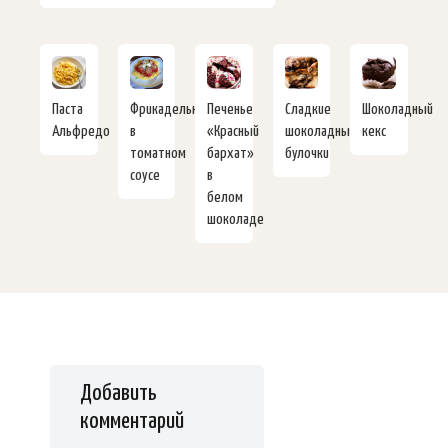
Паста
Фрикадельки
Печенье
Сладкие
Шоколадный
Альфредо
в
«Красный
шоколадные
кекс
томатном
бархат»
булочки
соусе
в
белом
шоколаде
Добавить
комментарий