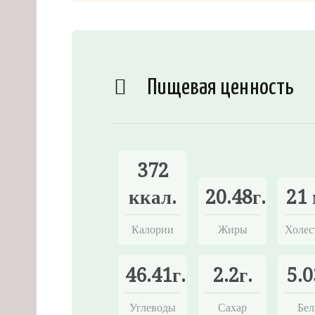
Пищевая ценность
372
ккал.
20.48г.
21 
Калории
Жиры
Холес
46.41г.
2.2г.
5.0
Углеводы
Сахар
Бел