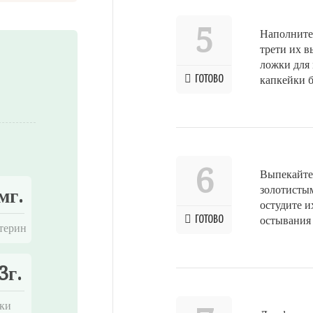
5
Наполните
трети их в
ложки для 
ГОТОВО
капкейки б
6
Выпекайте
золотисты
мг.
остудите и
ГОТОВО
остывания 
терин
3г.
ки