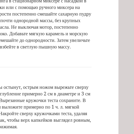
нга в стационарном миксере с насадкой в
тки или с помощью ручного миксера на
орости постепенно смешайте сахарную пудру
 почти однородной массы, без крупных
асла. Не выключая мотор, постепенно
око. Добавьте мягкую карамель и морскую
емешайте до однородности. Затем увеличьте
 взбейте в светлую пышную массу.
ы остынут, острым ножом вырежьте сверху
глубление примерно 2 см в диаметре и 3 см
Вырезанные кружочки теста сохраните. В
 выложите примерно по 1 ч. л. мягкой
Накройте сверху кружочками теста, удаляя
ак, чтобы верх капкейков выглядел ровным,
рижимая.