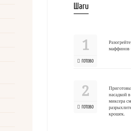
Шаги
1
Разогрейте
маффинов 
ГОТОВО
2
Приготовьт
насадкой в
миксера см
ГОТОВО
разрыхлите
крошек.