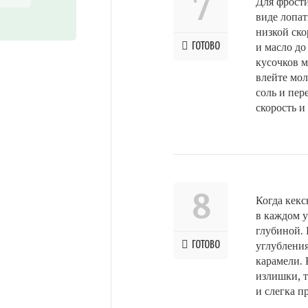
7
Для фрости
виде лопа
низкой ск
ГОТОВО
и масло до
кусочков м
влейте мол
соль и пер
скорость и
8
Когда кекс
в каждом у
глубиной. 
ГОТОВО
углубления
карамели. 
излишки, т
и слегка п