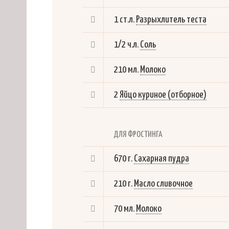
1 ст.л.
Разрыхлитель теста
1/2 ч.л.
Соль
210 мл.
Молоко
2
Яйцо куриное (отборное)
ДЛЯ ФРОСТИНГА
670 г.
Сахарная пудра
210 г.
Масло сливочное
70 мл.
Молоко