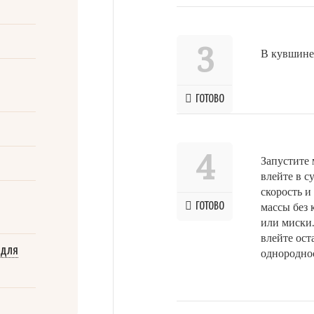
3
В кувшине
ГОТОВО
4
Запустите 
влейте в с
скорость 
ГОТОВО
массы без 
или миски.
влейте ос
 для
однородно