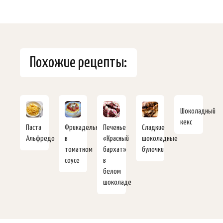
Похожие рецепты:
Шоколадный
кекс
Паста
Фрикадельки
Печенье
Сладкие
Альфредо
в
«Красный
шоколадные
томатном
бархат»
булочки
соусе
в
белом
шоколаде