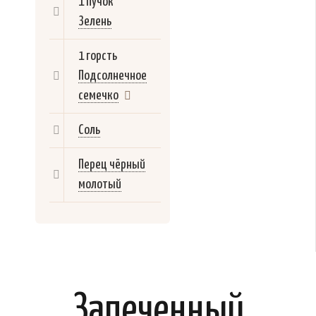
1 пучок
Зелень
1 горсть
Подсолнечное
семечко
Соль
Перец чёрный
молотый
Запеченный