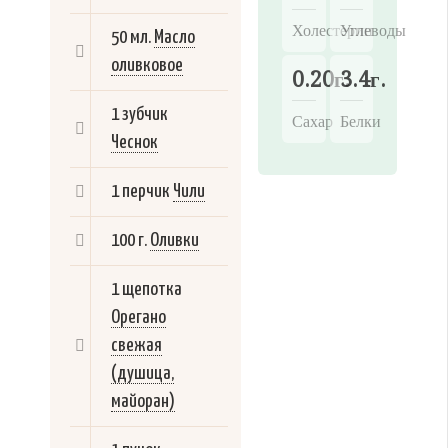
Холестерин
Углеводы
50 мл.
Масло
оливковое
0.20г.
3.4г.
1 зубчик
Сахар
Белки
Чеснок
1 перчик
Чили
100 г.
Оливки
1 щепотка
Орегано
свежая
(душица,
майоран)