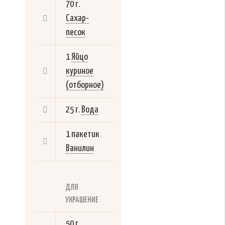
70 г.
Сахар-
песок
1
Яйцо
куриное
(отборное)
25 г.
Вода
1 пакетик
Ванилин
ДЛЯ
УКРАШЕНИЕ
50 г.