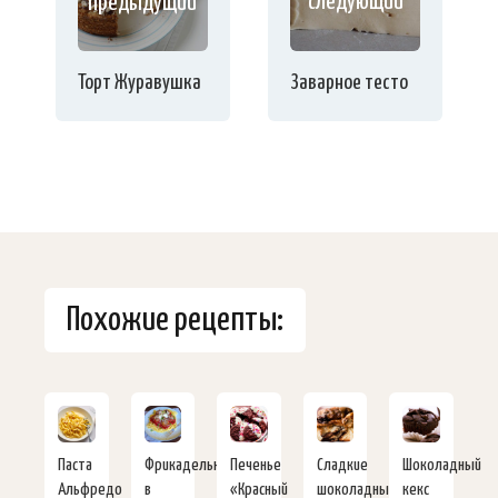
следующий
предыдущий
Заварное тесто
Торт Журавушка
Похожие рецепты:
Паста
Фрикадельки
Печенье
Сладкие
Шоколадный
Альфредо
в
«Красный
шоколадные
кекс