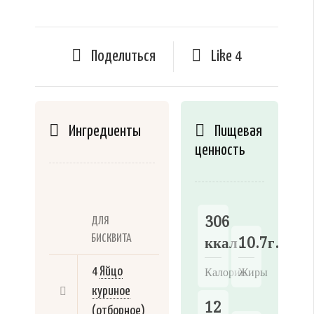
Поделиться
Like
4
Ингредиенты
Пищевая
ценность
306
ДЛЯ
БИСКВИТА
ккал.
10.7г.
4
Яйцо
Калории
Жиры
куриное
12
(отборное)