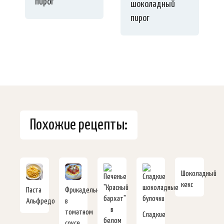
пирог
шоколадный
пирог
Похожие рецепты:
Шоколадный
кекс
Паста
Фрикадельки
Альфредо
в
томатном
Сладкие
соусе