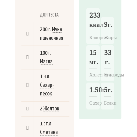
233
ДЛЯ ТЕСТА
ккал.
9г.
200 г.
Мука
Калории
Жиры
пшеничная
15
33
100 г.
мг.
г.
Масла
Холестерин
Углеводы
1 ч.л.
Сахар-
1.50г.
5г.
песок
Сахар
Белки
2
Желток
1 ст.л.
Сметана