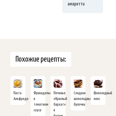
амаретти
Похожие рецепты:
Паста
Фрикадельки
Печенье
Сладкие
Шоколадный
Альфредо
в
«Красный
шоколадные
кекс
томатном
бархат»
булочки
соусе
в
белом