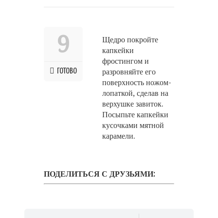
9
Щедро покройте
капкейки
фростингом и
ГОТОВО
разровняйте его
поверхность ножом-
лопаткой, сделав на
верхушке завиток.
Посыпьте капкейки
кусочками мятной
карамели.
ПОДЕЛИТЬСЯ С ДРУЗЬЯМИ: