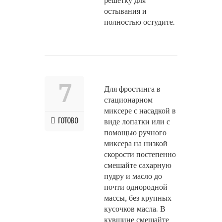
решетку для
остывания и
полностью остудите.
7
Для фростинга в
стационарном
миксере с насадкой в
ГОТОВО
виде лопатки или с
помощью ручного
миксера на низкой
скорости постепенно
смешайте сахарную
пудру и масло до
почти однородной
массы, без крупных
кусочков масла. В
кувшине смешайте