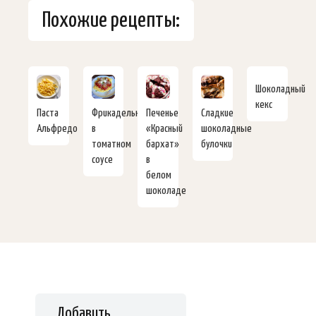
Похожие рецепты:
Шоколадный
кекс
Паста
Фрикадельки
Печенье
Сладкие
Альфредо
в
«Красный
шоколадные
томатном
бархат»
булочки
соусе
в
белом
шоколаде
Добавить