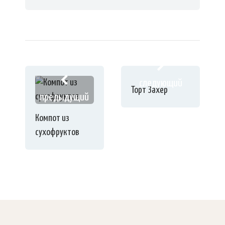
следующий
Торт Захер
предыдущий
Компот из
сухофруктов