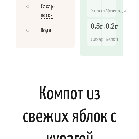
Сахар-
Холестерин
Углеводы
песок
0.5г.
0.2г.
Вода
Сахар
Белки
Компот из
свежих яблок с