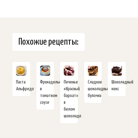
Похожие рецепты:
Паста
Фрикадельки
Печенье
Сладкие
Шоколадный
Альфредо
в
«Красный
шоколадные
кекс
томатном
бархат»
булочки
соусе
в
белом
шоколаде