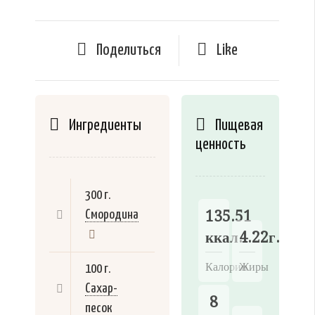
Поделиться
Like
Ингредиенты
Пищевая
ценность
300 г.
135.51
Смородина
ккал.
4.22г.
Калории
Жиры
100 г.
Сахар-
8
песок