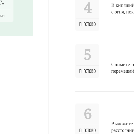
г.
4
В кипящий
с огня, по
ки
ГОТОВО
5
Снимите те
перемешай
ГОТОВО
6
Выложите 
расстоянии
ГОТОВО