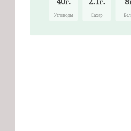
40г.
2.1г.
8
Углеводы
Сахар
Бел