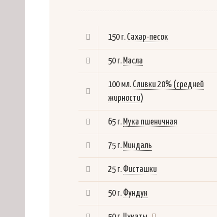
150 г.
Сахар-песок
50 г.
Масла
100 мл.
Сливки 20% (средней
жирности)
65 г.
Мука пшеничная
75 г.
Миндаль
25 г.
Фисташки
50 г.
Фундук
50 г.
Цукаты