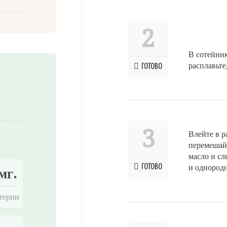
2
В сотейник
расплавьте
ГОТОВО
3
Влейте в р
перемешайт
масло и сл
ГОТОВО
и однород
мг.
терин