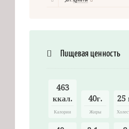
Пищевая ценность
463
ккал.
40г.
25 
Калории
Жиры
Холес