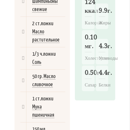
124
Шампиньоны
свежие
ккал.
9.9г.
Калории
Жиры
2 ст.ложки
Масло
0.10
растительное
мг.
4.3г.
1/3 ч.ложки
Холестерин
Углеводы
Соль
0.50г.
4.4г.
50 гр.
Масло
сливочное
Сахар
Белки
1 ст.ложки
Мука
пшеничная
150 мл.