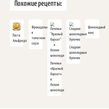
Похожие рецепты:
Фрикадельки
Шоколадный
в
кекс
Паста
томатном
Альфредо
соусе
Сладкие
шоколадные
булочки
Печенье
«Красный
бархат»
в
белом
шоколаде