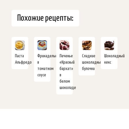
Похожие рецепты:
Паста
Фрикадельки
Печенье
Сладкие
Шоколадный
Альфредо
в
«Красный
шоколадные
кекс
томатном
бархат»
булочки
соусе
в
белом
шоколаде