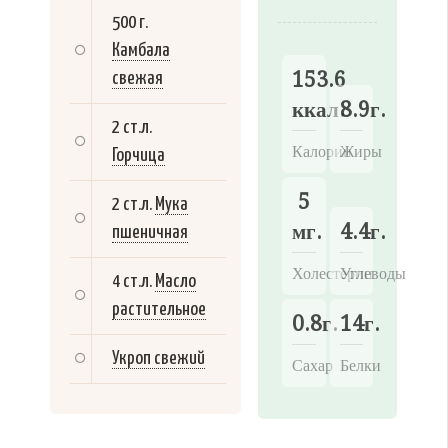
500 г.
Камбала
153.6
свежая
ккал.
8.9г.
2 ст.л.
Калории
Жиры
Горчица
5
2 ст.л.
Мука
мг.
4.4г.
пшеничная
Холестерин
Углеводы
4 ст.л.
Масло
растительное
0.8г.
14г.
Укроп свежий
Сахар
Белки