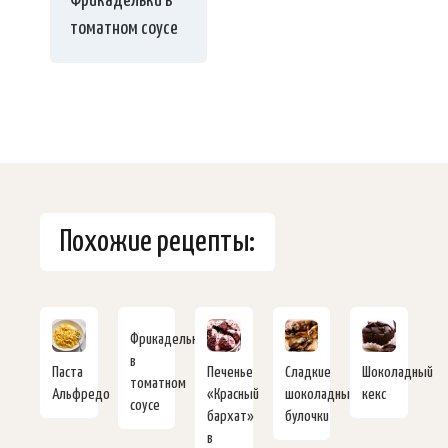
Фрикадельки в
томатном соусе
Похожие рецепты:
Фрикадельки
в
Паста
Печенье
Сладкие
Шоколадный
томатном
Альфредо
«Красный
шоколадные
кекс
соусе
бархат»
булочки
в