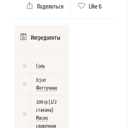
Поделиться
Like
6
Ингредиенты
Соль
0,5 кг
Феттучини
100 гр (1/2
стакана)
Масло
сливочное