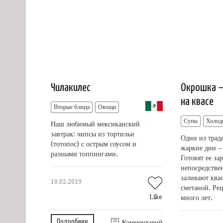
Чилакилес
Окрошка —
на квасе
Вторые блюда
Овощи
Супы
Холод
Наш любимый мексиканский
завтрак: чипсы из тортильи
Один из трад
(тотопос) с острым соусом и
жаркие дни – 
разными топпингами.
Готовят ее за
непосредстве
заливают ква
10.02.2019
сметаной. Рец
Like
много лет.
Подробнее
Комментарий