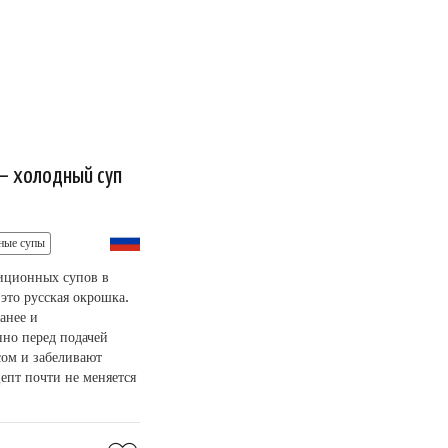
 холодный суп
ные супы
иционных супов в
это русская окрошка.
ранее и
нно перед подачей
сом и забеливают
епт почти не меняется