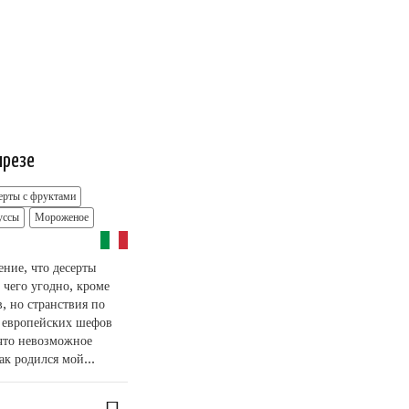
презе
ерты с фруктами
уссы
Мороженое
ение, что десерты
 чего угодно, кроме
, но странствия по
у европейских шефов
 что невозможное
к родился мой...