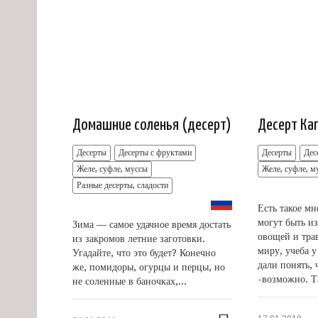
Домашние соленья (десерт)
Десерт Ка
Десерты
Десерты с фруктами
Десерты
Дес
Желе, суфле, муссы
Желе, суфле, м
Разные десерты, сладости
Есть такое мн
могут быть из
Зима — самое удачное время достать
овощей и трав
из закромов летние заготовки.
миру, учеба 
Угадайте, что это будет? Конечно
дали понять,
же, помидоры, огурцы и перцы, но
-возможно. Та
не соленные в баночках,...