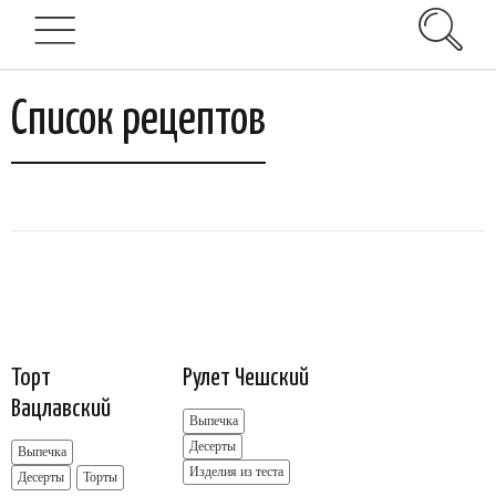
Список рецептов
Торт
Рулет Чешский
Вацлавский
Выпечка
Десерты
Выпечка
Изделия из теста
Десерты
Торты