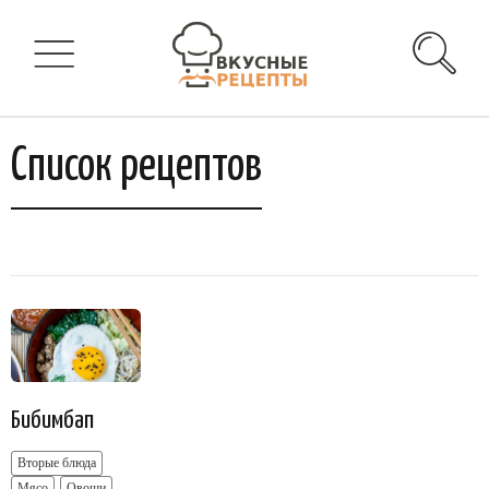
Список рецептов
Бибимбап
Вторые блюда
Мясо
Овощи