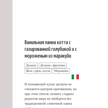
Ванильная панна котта с
газированной голубикой и с
мороженым из маракуйи
Десерты
Десерты с фруктами
Желе, суфле, муссы
Мороженое
В итальянской кухне десерты не
считаются центром притяжения, но
при этом список лучших сладких
рецептов мира не обойдется без
традиционной сливочной панна